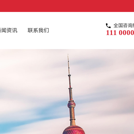
全国咨询
新闻资讯
联系我们
111 0000