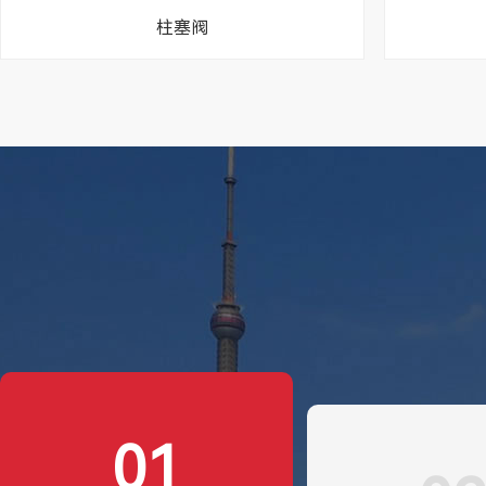
柱塞阀
01