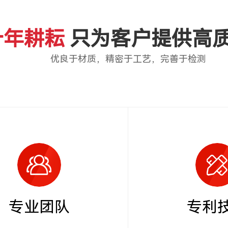
十年耕耘
只为客户提供高
优良于材质，精密于工艺，完善于检测
专业团队
专利