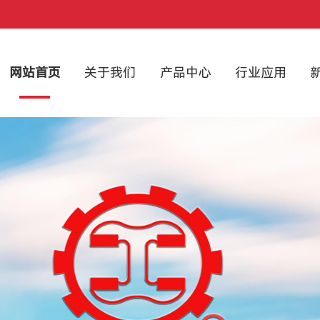
网站首页
关于我们
产品中心
行业应用