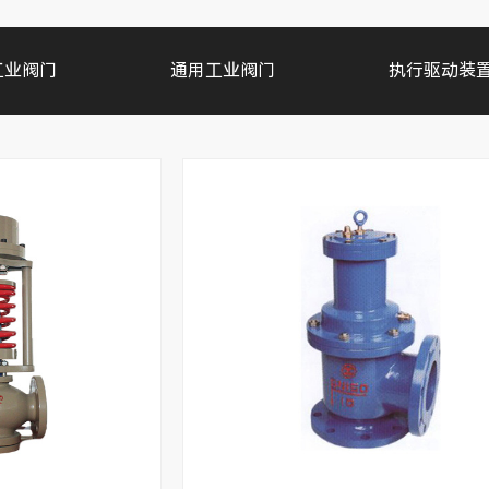
工业阀门
通用工业阀门
执行驱动装