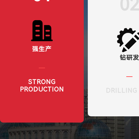
0
强生产
钻研
STRONG
PRODUCTION
DRILLING