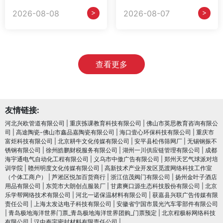
>
>
2026-08-08
2026-08-07
查看更多
友情链接:
河北兴欧管道有限公司
|
重庆拣课教育科技有限公司
|
佛山市英思教育咨询有限公
司
|
高途陶瓷-佛山市鑫品嘉陶瓷有限公司
|
海口壹心环保科技有限公司
|
重庆市
富炬科技有限公司
|
北京耕牛文化传媒有限公司
|
安平县松伟筛网厂
|
无锡钢振不
锈钢有限公司
|
徐州皓鹏财税服务有限公司
|
湖州一川供应链管理有限公司
|
成都
海宇通电气自动化工程有限公司
|
义乌市中傲广告有限公司
|
郑州天艺气球派对培
训学院
|
赣州明度文化传媒有限公司
|
高新技术产业开发区觅渡网络科技工作室
（个体工商户）
|
芦淞区悦加百货商行
|
浙江信茂阀门有限公司
|
扬州金叶子酒店
用品有限公司
|
东莞市大朗创点服装厂
|
甘肃爽口源生态科技股份有限公司
|
北京
乐学帮网络技术有限公司
|
河北一诺保温材料有限公司
|
获嘉县兴联广告传媒有限
责任公司
|
上海太发达电子科技有限公司
|
安徽省宁国市晨光汽车零部件有限公司
|
青岛极地海洋世界门票_青岛极地海洋世界团购_门票预定
|
北京程极标网络科技
有限公司
|
汉中秦宇密封材料有限责任公司
|