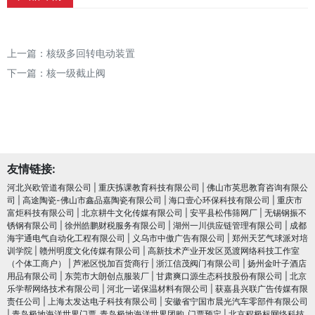
上一篇：
核级多回转电动装置
下一篇：
核一级截止阀
友情链接:
河北兴欧管道有限公司
|
重庆拣课教育科技有限公司
|
佛山市英思教育咨询有限公
司
|
高途陶瓷-佛山市鑫品嘉陶瓷有限公司
|
海口壹心环保科技有限公司
|
重庆市
富炬科技有限公司
|
北京耕牛文化传媒有限公司
|
安平县松伟筛网厂
|
无锡钢振不
锈钢有限公司
|
徐州皓鹏财税服务有限公司
|
湖州一川供应链管理有限公司
|
成都
海宇通电气自动化工程有限公司
|
义乌市中傲广告有限公司
|
郑州天艺气球派对培
训学院
|
赣州明度文化传媒有限公司
|
高新技术产业开发区觅渡网络科技工作室
（个体工商户）
|
芦淞区悦加百货商行
|
浙江信茂阀门有限公司
|
扬州金叶子酒店
用品有限公司
|
东莞市大朗创点服装厂
|
甘肃爽口源生态科技股份有限公司
|
北京
乐学帮网络技术有限公司
|
河北一诺保温材料有限公司
|
获嘉县兴联广告传媒有限
责任公司
|
上海太发达电子科技有限公司
|
安徽省宁国市晨光汽车零部件有限公司
|
青岛极地海洋世界门票_青岛极地海洋世界团购_门票预定
|
北京程极标网络科技