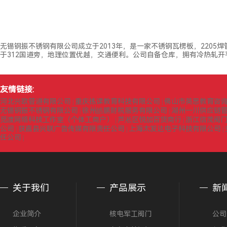
无锡钢振不锈钢有限公司成立于2013年，是一家不锈钢瓦楞板，220
于312国道旁，地理位置优越，交通便利。公司自备仓库，拥有冷热轧
友情链接:
河北兴欧管道有限公司
重庆拣课教育科技有限公司
佛山市英思教育咨
|
|
无锡钢振不锈钢有限公司
徐州皓鹏财税服务有限公司
湖州一川供应链
|
|
觅渡网络科技工作室（个体工商户）
芦淞区悦加百货商行
浙江信茂阀
|
|
公司
获嘉县兴联广告传媒有限责任公司
上海太发达电子科技有限公司
|
|
|
任公司
|
关于我们
产品展示
新
企业简介
核电军工阀门
公司