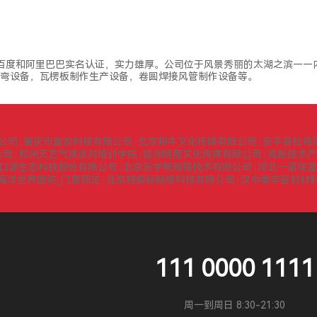
了百度和阿里巴巴实名认证，实力雄厚。公司位于风景秀丽的太湖之滨——
折弯设备，瓦楞板制作生产设备，卷圆焊接风管制作设备等。
公司
重庆市富炬科技有限公司
北京耕牛文化传媒有限公司
安平县松伟
|
|
|
公司
郑州天艺气球派对培训学院
赣州明度文化传媒有限公司
高新技术产
|
|
|
口源生态科技股份有限公司
北京乐学帮网络技术有限公司
河北一诺保温
|
|
海洋世界团购_门票预定
北京程极标网络科技有限公司
汉中秦宇密封材
|
|
111 0000 1111
周一到周日 8:30-21:30