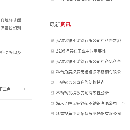
有这样才能
最新
资讯
要保证线切割
无锡钢振不锈钢有限公司的科普之旅：
不锈钢通风管道的设计原理
2205焊管在工业中的重要性
进行更换以及
无锡钢振不锈钢有限公司的产品科普：
不锈钢通风管道的制作工艺
科普角度探索无锡钢振不锈钢有限公
司：不锈钢瓦楞板的科学应用
不锈钢通风管道的结构特点
下三点
不锈钢瓦楞板的耐腐蚀性分析
深入了解无锡钢振不锈钢有限公司：不
锈钢通风管道的功能特性
科普视角下无锡钢振不锈钢有限公司：
2205焊管的科技优势