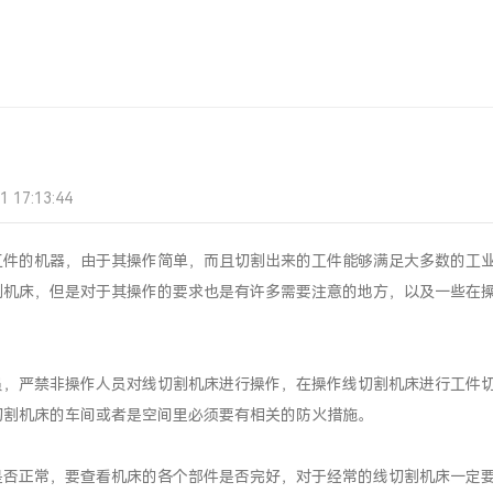
情
17:13:44
工件的机器，由于其操作简单，而且切割出来的工件能够满足大多数的工
割机床，但是对于其操作的要求也是有许多需要注意的地方，以及一些在
，严禁非操作人员对线切割机床进行操作，在操作线切割机床进行工件
切割机床的车间或者是空间里必须要有相关的防火措施。
否正常，要查看机床的各个部件是否完好，对于经常的线切割机床一定