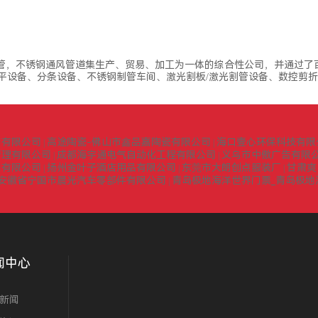
5焊管，不锈钢通风管道集生产、贸易、加工为一体的综合性公司，并通过
开平设备、分条设备、不锈钢制管车间、激光割板/激光割管设备、数控剪
询有限公司
高途陶瓷-佛山市鑫品嘉陶瓷有限公司
海口壹心环保科技有限
|
|
管理有限公司
成都海宇通电气自动化工程有限公司
义乌市中傲广告有限
|
|
门有限公司
扬州金叶子酒店用品有限公司
东莞市大朗创点服装厂
甘肃爽
|
|
|
安徽省宁国市晨光汽车零部件有限公司
青岛极地海洋世界门票_青岛极地
|
闻中心
新闻