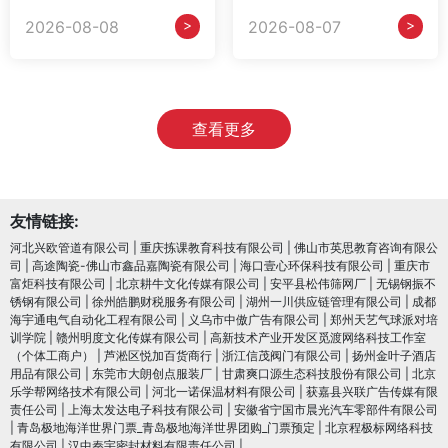
>
>
2026-08-08
2026-08-07
查看更多
友情链接:
河北兴欧管道有限公司
|
重庆拣课教育科技有限公司
|
佛山市英思教育咨询有限公
司
|
高途陶瓷-佛山市鑫品嘉陶瓷有限公司
|
海口壹心环保科技有限公司
|
重庆市
富炬科技有限公司
|
北京耕牛文化传媒有限公司
|
安平县松伟筛网厂
|
无锡钢振不
锈钢有限公司
|
徐州皓鹏财税服务有限公司
|
湖州一川供应链管理有限公司
|
成都
海宇通电气自动化工程有限公司
|
义乌市中傲广告有限公司
|
郑州天艺气球派对培
训学院
|
赣州明度文化传媒有限公司
|
高新技术产业开发区觅渡网络科技工作室
（个体工商户）
|
芦淞区悦加百货商行
|
浙江信茂阀门有限公司
|
扬州金叶子酒店
用品有限公司
|
东莞市大朗创点服装厂
|
甘肃爽口源生态科技股份有限公司
|
北京
乐学帮网络技术有限公司
|
河北一诺保温材料有限公司
|
获嘉县兴联广告传媒有限
责任公司
|
上海太发达电子科技有限公司
|
安徽省宁国市晨光汽车零部件有限公司
|
青岛极地海洋世界门票_青岛极地海洋世界团购_门票预定
|
北京程极标网络科技
有限公司
|
汉中秦宇密封材料有限责任公司
|