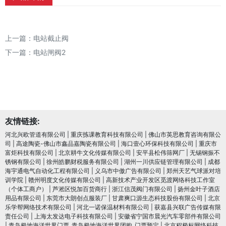
上一篇：
电站截止阀
下一篇：
电站闸阀2
友情链接:
河北兴欧管道有限公司
|
重庆拣课教育科技有限公司
|
佛山市英思教育咨询有限公
司
|
高途陶瓷-佛山市鑫品嘉陶瓷有限公司
|
海口壹心环保科技有限公司
|
重庆市
富炬科技有限公司
|
北京耕牛文化传媒有限公司
|
安平县松伟筛网厂
|
无锡钢振不
锈钢有限公司
|
徐州皓鹏财税服务有限公司
|
湖州一川供应链管理有限公司
|
成都
海宇通电气自动化工程有限公司
|
义乌市中傲广告有限公司
|
郑州天艺气球派对培
训学院
|
赣州明度文化传媒有限公司
|
高新技术产业开发区觅渡网络科技工作室
（个体工商户）
|
芦淞区悦加百货商行
|
浙江信茂阀门有限公司
|
扬州金叶子酒店
用品有限公司
|
东莞市大朗创点服装厂
|
甘肃爽口源生态科技股份有限公司
|
北京
乐学帮网络技术有限公司
|
河北一诺保温材料有限公司
|
获嘉县兴联广告传媒有限
责任公司
|
上海太发达电子科技有限公司
|
安徽省宁国市晨光汽车零部件有限公司
|
青岛极地海洋世界门票_青岛极地海洋世界团购_门票预定
|
北京程极标网络科技