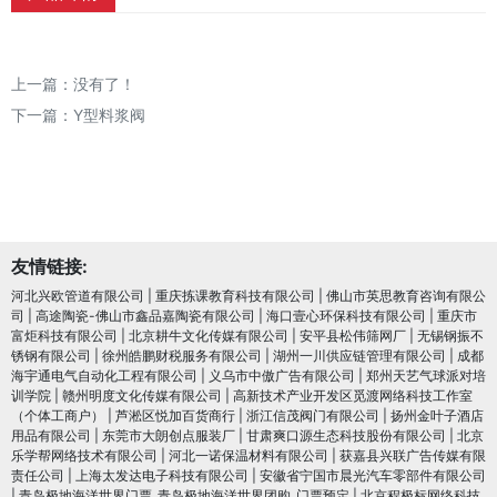
上一篇：没有了！
下一篇：
Y型料浆阀
友情链接:
河北兴欧管道有限公司
|
重庆拣课教育科技有限公司
|
佛山市英思教育咨询有限公
司
|
高途陶瓷-佛山市鑫品嘉陶瓷有限公司
|
海口壹心环保科技有限公司
|
重庆市
富炬科技有限公司
|
北京耕牛文化传媒有限公司
|
安平县松伟筛网厂
|
无锡钢振不
锈钢有限公司
|
徐州皓鹏财税服务有限公司
|
湖州一川供应链管理有限公司
|
成都
海宇通电气自动化工程有限公司
|
义乌市中傲广告有限公司
|
郑州天艺气球派对培
训学院
|
赣州明度文化传媒有限公司
|
高新技术产业开发区觅渡网络科技工作室
（个体工商户）
|
芦淞区悦加百货商行
|
浙江信茂阀门有限公司
|
扬州金叶子酒店
用品有限公司
|
东莞市大朗创点服装厂
|
甘肃爽口源生态科技股份有限公司
|
北京
乐学帮网络技术有限公司
|
河北一诺保温材料有限公司
|
获嘉县兴联广告传媒有限
责任公司
|
上海太发达电子科技有限公司
|
安徽省宁国市晨光汽车零部件有限公司
|
青岛极地海洋世界门票_青岛极地海洋世界团购_门票预定
|
北京程极标网络科技